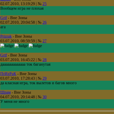
02.07.2010, 13:19:29 | №
25
Вообщем игра не плохая
Grif
-
Вне Зоны
02.07.2010, 20:04:58 | №
26
ага
Prizrak
-
Вне Зоны
03.07.2010, 08:59:59 | №
27
Grif
-
Вне Зоны
03.07.2010, 16:45:22 | №
28
дааааааааааааа ток баганутая
ПrИzРaК
-
Вне Зоны
03.07.2010, 17:28:43 | №
29
да класная игра, ток вылетов и багов много
Шрам
-
Вне Зоны
04.07.2010, 20:14:48 | №
30
У меня не много