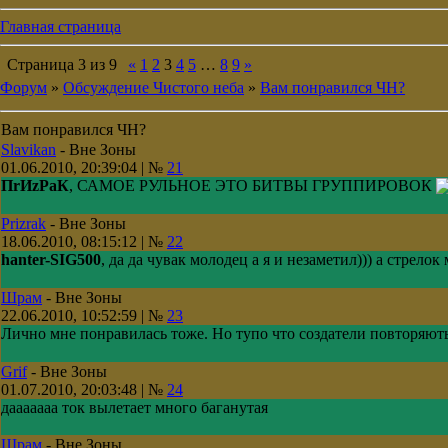
Главная страница
Страница
3
из
9
«
1
2
3
4
5
…
8
9
»
Форум
»
Обсуждение Чистого неба
»
Вам понравился ЧН?
Вам понравился ЧН?
Slavikan
-
Вне Зоны
01.06.2010, 20:39:04 | №
21
ПrИzРaК
, САМОЕ РУЛЬНОЕ ЭТО БИТВЫ ГРУППИРОВОК
Prizrak
-
Вне Зоны
18.06.2010, 08:15:12 | №
22
hanter-SIG500
, да да чувак молодец а я и незаметил))) а стрел
Шрам
-
Вне Зоны
22.06.2010, 10:52:59 | №
23
Лично мне понравилась тоже. Но тупо что создатели повторяют
Grif
-
Вне Зоны
01.07.2010, 20:03:48 | №
24
дааааааа ток вылетает много баганутая
Шрам
-
Вне Зоны