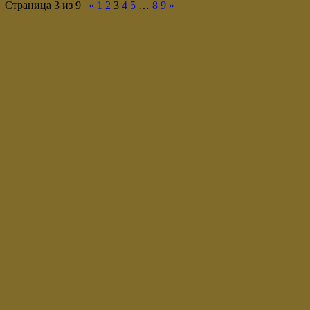
Страница
3
из
9
«
1
2
3
4
5
…
8
9
»