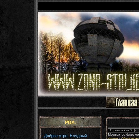
PDA:
Страница
2
из
3
«
Модератор форума
Доброе утро, Блудный
Форум
»
Обсуждение 