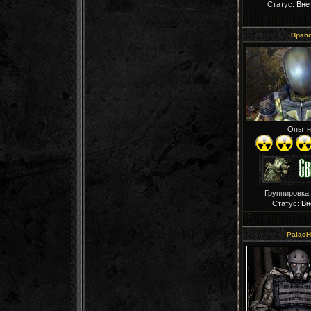
Статус:
Вне
Прап
Опытн
Группировка
Статус:
Вн
PalacH