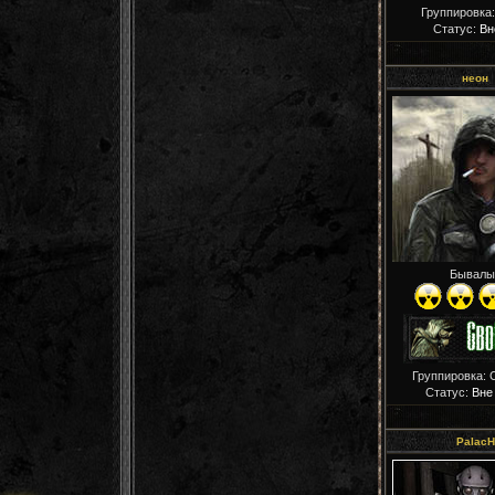
Группировка
Статус:
Вн
неон
Бывалы
Группировка: 
Статус:
Вне
PalacH