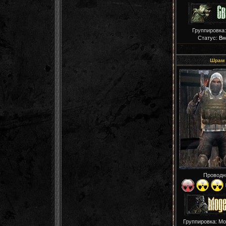
Группировка
Статус:
Вн
Шрам
Проводн
Группировка: М