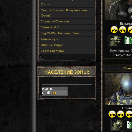
(Лето)
Смерти Вопреки. В паутине лжи.
(Осень)
Chernobyl Chronicles
Бывалы
Связной v1.0
Fog Of War: Hardened Zone
Тайный путь
Опасный Вирус
Группировка: 
Call of Chernobyl
Статус:
Вне
Прап
НАСЕЛЕНИЕ ЗОНЫ:
Опытн