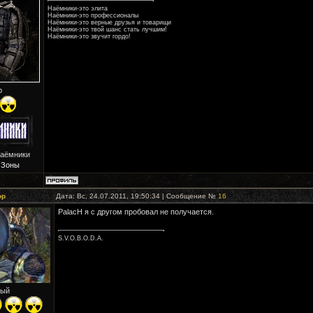
Наёмники-это элита
Наёмники-это профессионалы
Наёмники-это верные друзья и товарищи
Наёмники-это твой шанс стать лучшим!
Наёмники-это звучит гордо!
р
Наёмники
 Зоны
ор
Дата: Вс, 24.07.2011, 19:50:34 | Сообщение №
16
PalacH я с другом пробовал не получается.
S.V.O.B.O.D.A.
ый