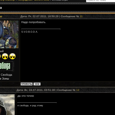
а
ор
Дата: Пт, 22.07.2011, 16:50:26 | Сообщение №
11
Надо попробовать.
S.V.O.B.O.D.A.
ый
: Свобода
е Зоны
Дата: Вс, 24.07.2011, 03:51:38 | Сообщение №
12
да это точно
я свобода, и рад этому