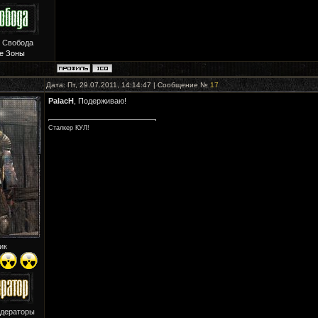
: Свобода
е Зоны
Дата: Пт, 29.07.2011, 14:14:47 | Сообщение №
17
PalacH
, Подерживаю!
Сталкер КУЛ!
ик
одераторы