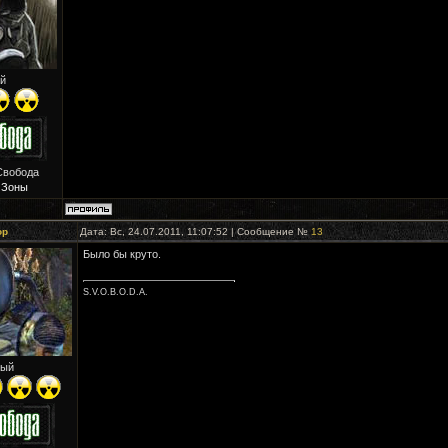
й
Свобода
 Зоны
ор
Дата: Вс, 24.07.2011, 11:07:52 | Сообщение №
13
Было бы круто.
S.V.O.B.O.D.A.
ый