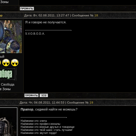
 Зоны
ор
Дата: Вт, 02.08.2011, 13:27:47 | Сообщение №
18
Я и говорю не получается.
S.V.O.B.O.D.A.
ый
: Свобода
е Зоны
Дата: Чт, 04.08.2011, 11:44:53 | Сообщение №
19
Прапор
, сидикей найти не можешь?
Наёмники-это элита
Наёмники-это профессионалы
Наёмники-это верные друзья и товарищи
Наёмники-это твой шанс стать лучшим!
Наёмники-это звучит гордо!