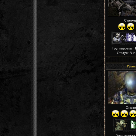
Сталке
Группировка: 
Статус:
Вне
Прап
Опытн
Группировка