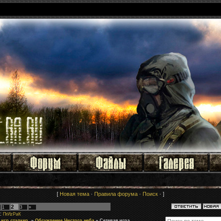
[
Новая тема
·
Правила форума
·
Поиск
· ]
2
1
3
»
:
ПrИzРaК
игр сталкер.
»
Обсуждение Чистого неба
»
Сетевая игра