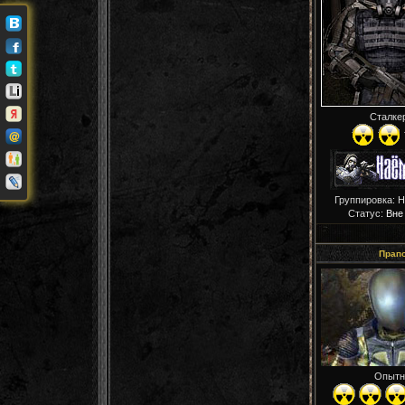
Сталке
Группировка: 
Статус:
Вне
Прап
Опытн