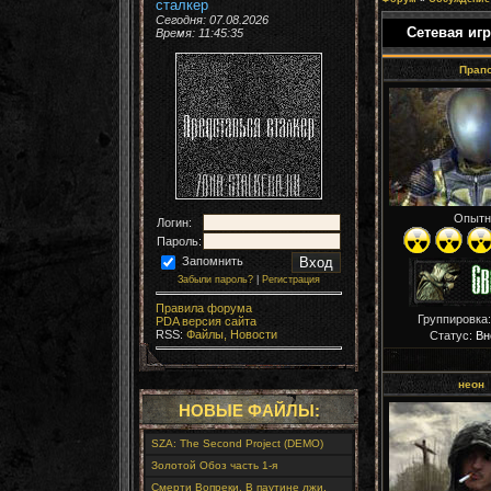
сталкер
Сегодня: 07.08.2026
Сетевая игр
Время:
11:45:37
Прап
Опытн
Логин:
Пароль:
Запомнить
Забыли пароль?
|
Регистрация
Правила форума
Группировка
PDA версия сайта
RSS:
Файлы,
Новости
Статус:
Вн
неон
НОВЫЕ ФАЙЛЫ:
SZA: The Second Project (DEMO)
Золотой Обоз часть 1-я
Смерти Вопреки. В паутине лжи.